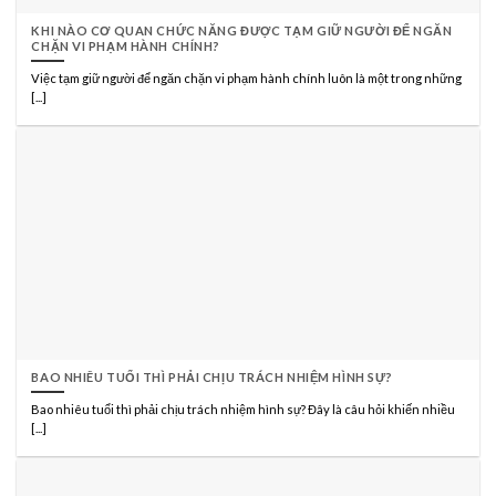
KHI NÀO CƠ QUAN CHỨC NĂNG ĐƯỢC TẠM GIỮ NGƯỜI ĐỂ NGĂN
CHẶN VI PHẠM HÀNH CHÍNH?
Việc tạm giữ người để ngăn chặn vi phạm hành chính luôn là một trong những
[...]
BAO NHIÊU TUỔI THÌ PHẢI CHỊU TRÁCH NHIỆM HÌNH SỰ?
Bao nhiêu tuổi thì phải chịu trách nhiệm hình sự? Đây là câu hỏi khiến nhiều
[...]