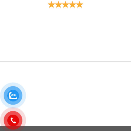
Trụ sở
: Số 18B đường Nam Quốc Cang, (phường Phạm
Ngũ Lão, Quận 1 cũ) phường Bến Thành, thành phố Hồ Chí
Minh.
Điện thoại
: 0932.049.492
Chi nhánh
: Tầng 2, Tòa nhà Nam Phương, số 68 đường
Hoàng Diệu, phường 13, quận 4, thành phố Hồ Chí Minh.
Điện thoại
: 0962.062.431
Cung cấp dịch vụ pháp lý mọi nơi