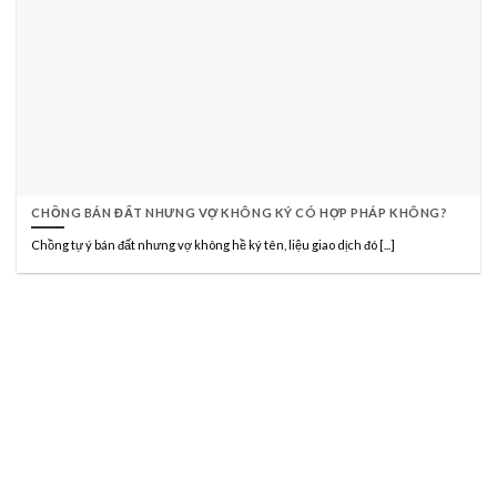
CHỒNG BÁN ĐẤT NHƯNG VỢ KHÔNG KÝ CÓ HỢP PHÁP KHÔNG?
Chồng tự ý bán đất nhưng vợ không hề ký tên, liệu giao dịch đó [...]
CÔNG TY LUẬT TNHH HÃNG LUẬT TRẦN
ANH ĐÀO VÀ CỘNG SỰ
Đạo Đức - Trí Tuệ - Trung Thực - Tận Tâm