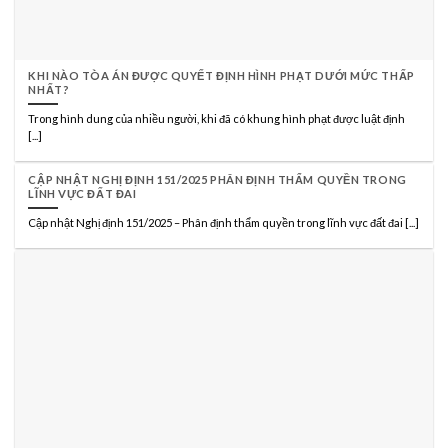
KHI NÀO TÒA ÁN ĐƯỢC QUYẾT ĐỊNH HÌNH PHẠT DƯỚI MỨC THẤP
NHẤT?
Trong hình dung của nhiều người, khi đã có khung hình phạt được luật định
[...]
CẬP NHẬT NGHỊ ĐỊNH 151/2025 PHÂN ĐỊNH THẨM QUYỀN TRONG
LĨNH VỰC ĐẤT ĐAI
Cập nhật Nghị định 151/2025 – Phân định thẩm quyền trong lĩnh vực đất đai [...]