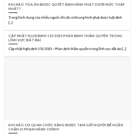
KHI NÀO TÒA ÁN ĐƯỢC QUYẾT ĐỊNH HÌNH PHẠT DƯỚI MỨC THẤP
NHẤT?
Trong hình dung của nhiều người, khi đã có khung hình phạt được luật định
[...]
CẬP NHẬT NGHỊ ĐỊNH 151/2025 PHÂN ĐỊNH THẨM QUYỀN TRONG
LĨNH VỰC ĐẤT ĐAI
Cập nhật Nghị định 151/2025 – Phân định thẩm quyền trong lĩnh vực đất đai [...]
KHI NÀO CƠ QUAN CHỨC NĂNG ĐƯỢC TẠM GIỮ NGƯỜI ĐỂ NGĂN
CHẶN VI PHẠM HÀNH CHÍNH?