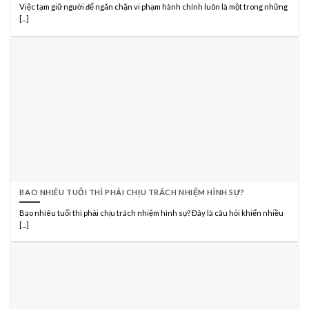
Việc tạm giữ người để ngăn chặn vi phạm hành chính luôn là một trong những
[...]
BAO NHIÊU TUỔI THÌ PHẢI CHỊU TRÁCH NHIỆM HÌNH SỰ?
Bao nhiêu tuổi thì phải chịu trách nhiệm hình sự? Đây là câu hỏi khiến nhiều
[...]