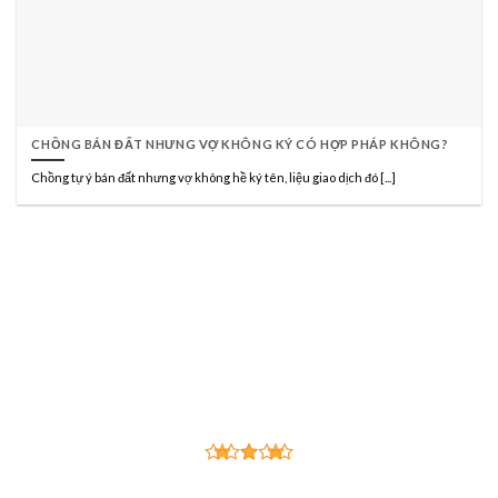
CHỒNG BÁN ĐẤT NHƯNG VỢ KHÔNG KÝ CÓ HỢP PHÁP KHÔNG?
Chồng tự ý bán đất nhưng vợ không hề ký tên, liệu giao dịch đó [...]
CÔNG TY LUẬT TNHH HÃNG LUẬT TRẦN
ANH ĐÀO VÀ CỘNG SỰ
Đạo Đức - Trí Tuệ - Trung Thực - Tận Tâm