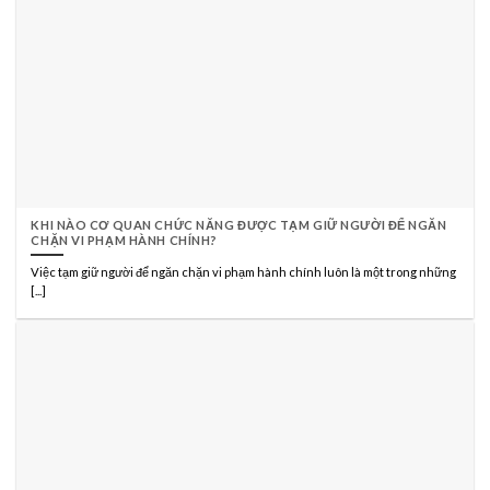
KHI NÀO CƠ QUAN CHỨC NĂNG ĐƯỢC TẠM GIỮ NGƯỜI ĐỂ NGĂN
CHẶN VI PHẠM HÀNH CHÍNH?
Việc tạm giữ người để ngăn chặn vi phạm hành chính luôn là một trong những
[...]