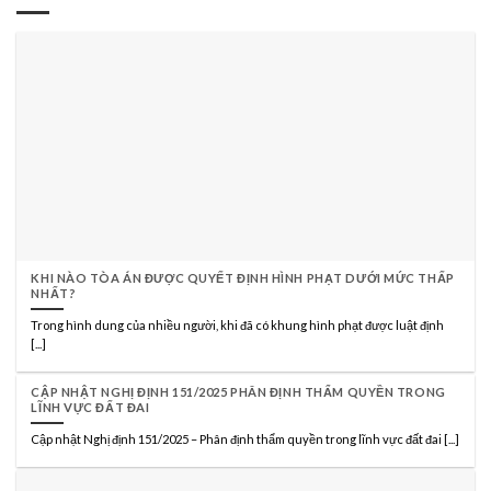
KHI NÀO TÒA ÁN ĐƯỢC QUYẾT ĐỊNH HÌNH PHẠT DƯỚI MỨC THẤP
NHẤT?
Trong hình dung của nhiều người, khi đã có khung hình phạt được luật định
[...]
CẬP NHẬT NGHỊ ĐỊNH 151/2025 PHÂN ĐỊNH THẨM QUYỀN TRONG
LĨNH VỰC ĐẤT ĐAI
Cập nhật Nghị định 151/2025 – Phân định thẩm quyền trong lĩnh vực đất đai [...]