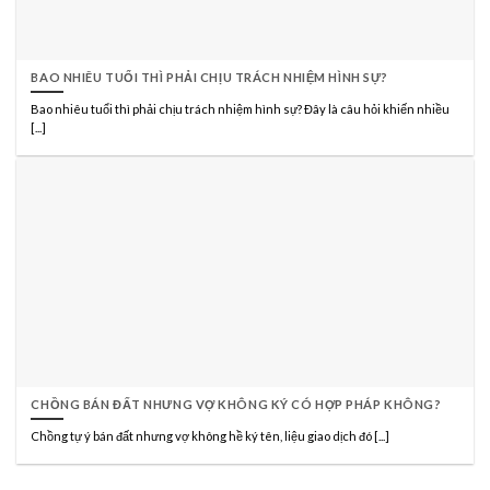
BAO NHIÊU TUỔI THÌ PHẢI CHỊU TRÁCH NHIỆM HÌNH SỰ?
Bao nhiêu tuổi thì phải chịu trách nhiệm hình sự? Đây là câu hỏi khiến nhiều
[...]
CHỒNG BÁN ĐẤT NHƯNG VỢ KHÔNG KÝ CÓ HỢP PHÁP KHÔNG?
Chồng tự ý bán đất nhưng vợ không hề ký tên, liệu giao dịch đó [...]