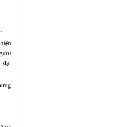
.
hiện
gười
 đại
chứng
ND và