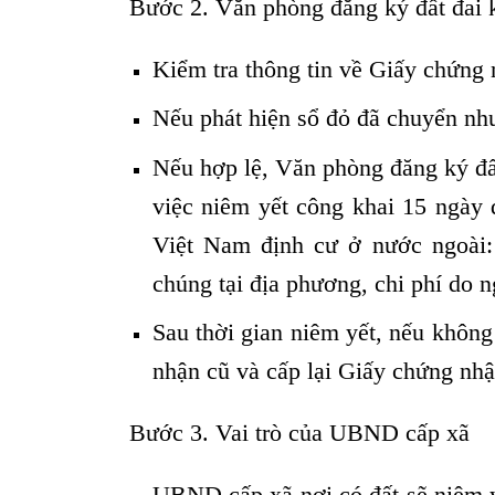
Bước 2. Văn phòng đăng ký đất đai k
Kiểm tra thông tin về Giấy chứng 
Nếu phát hiện sổ đỏ đã chuyển nhượ
Nếu hợp lệ, Văn phòng đăng ký đấ
việc niêm yết công khai 15 ngày 
Việt Nam định cư ở nước ngoài: 
chúng tại địa phương, chi phí do n
Sau thời gian niêm yết, nếu không
nhận cũ và cấp lại Giấy chứng nh
Bước 3. Vai trò của UBND cấp xã
UBND cấp xã nơi có đất sẽ niêm y