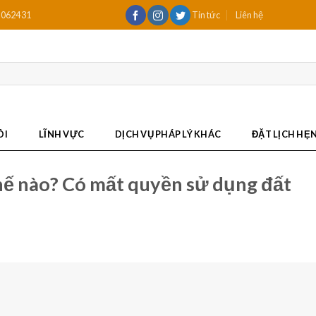
2062431
Tin tức
Liên hệ
ÔI
LĨNH VỰC
DỊCH VỤ PHÁP LÝ KHÁC
ĐẶT LỊCH HẸ
thế nào? Có mất quyền sử dụng đất