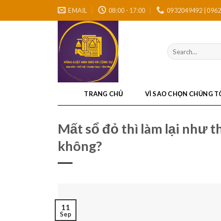
Skip
EMAIL
08:00 - 17:00
0932049492 | 096
to
content
TRANG CHỦ
VÌ SAO CHỌN CHÚNG T
Mất sổ đỏ thì làm lại như 
không?
11
Sep