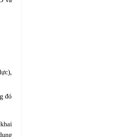
ực),
ng đó
 khai
dụng