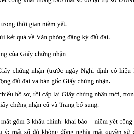
trong thời gian niêm yết.
gửi kết quả về Văn phòng đăng ký đất đai.
ung của Giấy chứng nhận
iấy chứng nhận (trước ngày Nghị định có hiệu l
ộng đất đai và bản gốc Giấy chứng nhận.
chiếu hồ sơ, rồi cấp lại Giấy chứng nhận mới, tro
Giấy chứng nhận cũ và Trang bổ sung.
ị mất gồm 3 khâu chính: khai báo – niêm yết công
ưu ý: mất sổ đỏ không đồng nghĩa mất quyền sử 