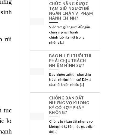
chứng
CHỨC NĂNG ĐƯỢC
TẠM GIỮ NGƯỜI ĐỂ
 sinh
NGĂN CHẶN VI PHẠM
HÀNH CHÍNH?
Việc tạm giữ người để ngăn
chặn vi phạm hành
chính luôn là một trong
p rủi
những [...]
BAO NHIÊU TUỔI THÌ
PHẢI CHỊU TRÁCH
NHIỆM HÌNH SỰ?
Bao nhiêu tuổi thì phải chịu
trách nhiệm hình sự? Đây là
câu hỏi khiến nhiều [...]
CHỒNG BÁN ĐẤT
NHƯNG VỢ KHÔNG
KÝ CÓ HỢP PHÁP
ủ tục
KHÔNG?
ặc lo
Chồng tự ý bán đất nhưng vợ
không hề ký tên, liệu giao dịch
hanh
đó [...]