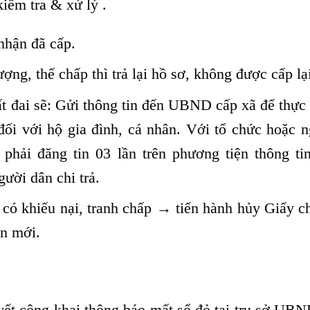
iểm tra & xử lý .
nhận đã cấp.
ng, thế chấp thì trả lại hồ sơ, không được cấp lại
t đai sẽ:
Gửi thông tin đến UBND cấp xã để thực 
đối với hộ gia đình, cá nhân.
Với tổ chức hoặc n
phải đăng tin 03 lần trên phương tiện thông tin
gười dân chi trả.
 có khiếu nại, tranh chấp → tiến hành hủy Giấy 
ận mới.
ết công khai thông báo mất sổ đỏ tại trụ sở UB