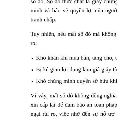
sổ đỏ. Sổ đỏ thực chất là giấy chứn
minh và bảo vệ quyền lợi của người
tranh chấp.
Tuy nhiên, nếu mất sổ đỏ mà không k
ro:
Khó khăn khi mua bán, tặng cho, t
Bị kẻ gian lợi dụng làm giả giấy t
Khó chứng minh quyền sở hữu khi 
Vì vậy, mất sổ đỏ không đồng nghĩa
xin cấp lại để đảm bảo an toàn phá
ngại rủi ro, việc nhờ đến sự hỗ tr