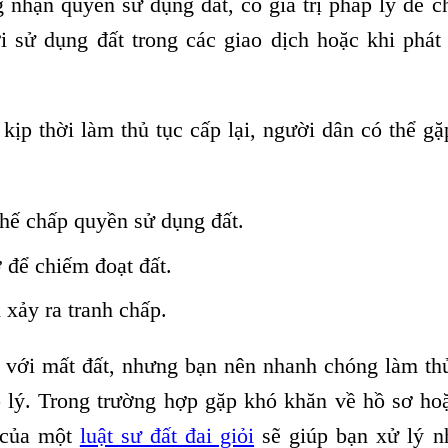
g nhận quyền sử dụng đất, có giá trị pháp lý để 
 sử dụng đất trong các giao dịch hoặc khi phát
ịp thời làm thủ tục cấp lại, người dân có thể gặ
hế chấp quyền sử dụng đất.
ờ để chiếm đoạt đất.
xảy ra tranh chấp.
 với mất đất, nhưng bạn nên nhanh chóng làm th
p lý. Trong trường hợp gặp khó khăn về hồ sơ ho
ợ của một
luật sư đất đai giỏi
sẽ giúp bạn xử lý n