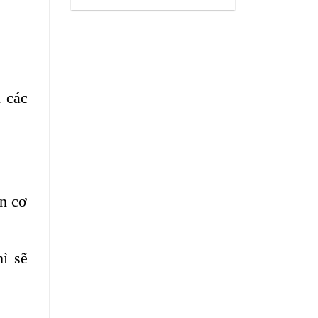
 các
ến cơ
ì sẽ