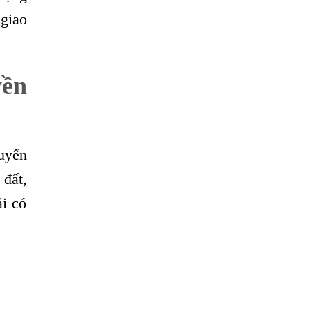
 giao
yền
uyển
đất,
ải có