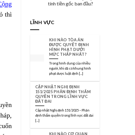
Cộng
tính tiền gốc ban đầu?
 thì
LĨNH VỰC
KHI NÀO TÒA ÁN
ĐƯỢC QUYẾT ĐỊNH
HÌNH PHẠT DƯỚI
MỨC THẤP NHẤT?
Trong hình dung của nhiều
người, khi đã có khung hình
phạt được luật định [...]
CẬP NHẬT NGHỊ ĐỊNH
151/2025 PHÂN ĐỊNH THẨM
QUYỀN TRONG LĨNH VỰC
ĐẤT ĐAI
quyền
Cập nhật Nghị định 151/2025 – Phân
pháp,
định thẩm quyền trong lĩnh vực đất đai
[...]
 cuốn
KHI NÀO CƠ QUAN