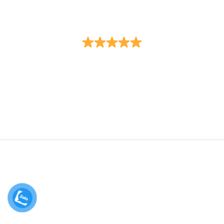
Đạo Đức - Trí Tuệ - Trung Thực - Tận Tâm
Trụ sở
: Số 18B đường Nam Quốc Cang, (phường Phạm
Ngũ Lão, Quận 1 cũ) phường Bến Thành, thành phố Hồ Chí
Minh.
Điện thoại
: 0932.049.492
Chi nhánh
: Tầng 2, Tòa nhà Nam Phương, số 68 đường
Hoàng Diệu, phường 13, quận 4, thành phố Hồ Chí Minh.
Điện thoại
: 0962.062.431
Cung cấp dịch vụ pháp lý mọi nơi