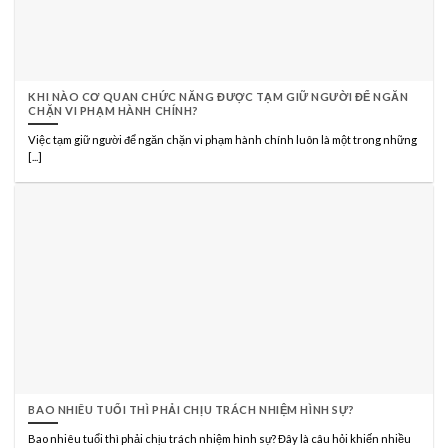
KHI NÀO CƠ QUAN CHỨC NĂNG ĐƯỢC TẠM GIỮ NGƯỜI ĐỂ NGĂN
CHẶN VI PHẠM HÀNH CHÍNH?
Việc tạm giữ người để ngăn chặn vi phạm hành chính luôn là một trong những
[...]
BAO NHIÊU TUỔI THÌ PHẢI CHỊU TRÁCH NHIỆM HÌNH SỰ?
Bao nhiêu tuổi thì phải chịu trách nhiệm hình sự? Đây là câu hỏi khiến nhiều