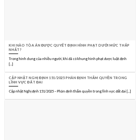
KHI NÀO TÒA ÁN ĐƯỢC QUYẾT ĐỊNH HÌNH PHẠT DƯỚI MỨC THẤP
NHẤT?
Trong hình dung của nhiều người, khi đã có khung hình phạt được luật định
[...]
CẬP NHẬT NGHỊ ĐỊNH 151/2025 PHÂN ĐỊNH THẨM QUYỀN TRONG
LĨNH VỰC ĐẤT ĐAI
Cập nhật Nghị định 151/2025 – Phân định thẩm quyền trong lĩnh vực đất đai [...]