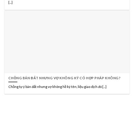
[...]
CHỒNG BÁN ĐẤT NHƯNG VỢ KHÔNG KÝ CÓ HỢP PHÁP KHÔNG?
Chồng tự ý bán đất nhưng vợ không hề ký tên, liệu giao dịch đó [...]
CÔNG TY LUẬT TNHH HÃNG LUẬT TRẦN
ANH ĐÀO VÀ CỘNG SỰ