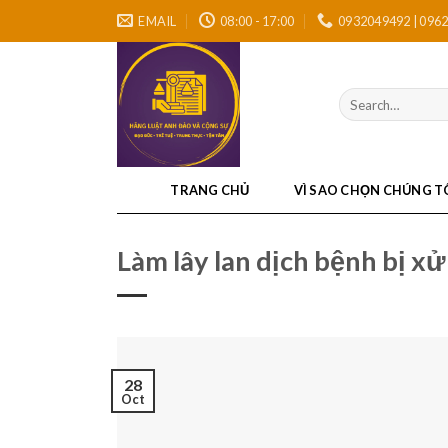
Skip
EMAIL
08:00 - 17:00
0932049492 | 096
to
content
TRANG CHỦ
VÌ SAO CHỌN CHÚNG T
Làm lây lan dịch bệnh bị xử
28
Oct