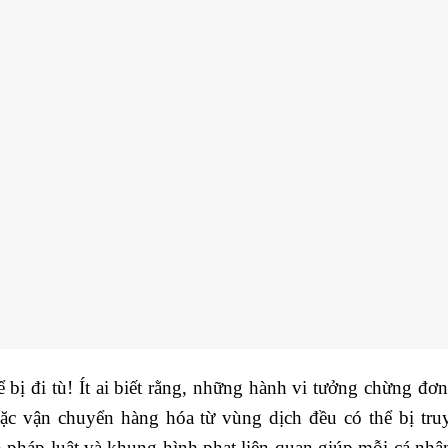
 bị đi tù!
Ít ai biết rằng, những hành vi tưởng chừng đơn
oặc vận chuyển hàng hóa từ vùng dịch đều có thể bị tru
h pháp luật và khung hình phạt liên quan giúp mỗi cá nhâ