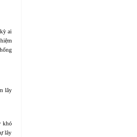
kỳ ai
nhiệm
chống
m lây
y khó
ự lây