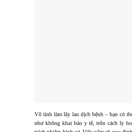
Vô tình làm lây lan dịch bệnh – bạn có thể
như không khai báo y tế, trốn cách ly h
trách nhiệm hình sự. Việc nắm rõ quy địn