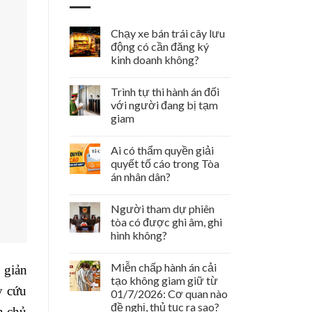
Chạy xe bán trái cây lưu
động có cần đăng ký
kinh doanh không?
Trình tự thi hành án đối
với người đang bị tạm
giam
Ai có thẩm quyền giải
quyết tố cáo trong Tòa
án nhân dân?
Người tham dự phiên
tòa có được ghi âm, ghi
hình không?
Miễn chấp hành án cải
 giản
tạo không giam giữ từ
y cứu
01/7/2026: Cơ quan nào
đề nghị, thủ tục ra sao?
n chủ