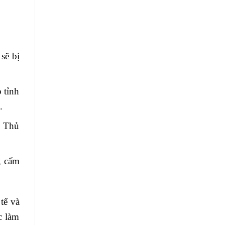
sẽ bị
 tỉnh
.
p Thủ
, cấm
tế và
c làm