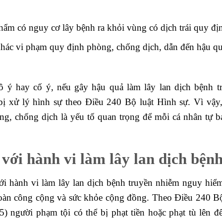
hẩm có nguy cơ lây bệnh ra khỏi vùng có dịch trái quy đị
khác vi phạm quy định phòng, chống dịch, dẫn đến hậu qu
ô ý hay cố ý, nếu gây hậu quả làm lây lan dịch bệnh t
ị xử lý hình sự theo Điều 240 Bộ luật Hình sự. Vì vậy,
g, chống dịch là yếu tố quan trọng để mỗi cá nhân tự b
 với hành vi làm lây lan dịch bện
ới hành vi làm lây lan dịch bệnh truyền nhiễm nguy hiể
toàn công cộng và sức khỏe cộng đồng. Theo Điều 240 Bộ
 người phạm tội có thể bị phạt tiền hoặc phạt tù lên đ