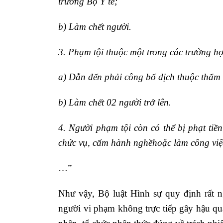
trưởng Bộ Y tế;
b) Làm chết người.
3. Phạm tội thuộc một trong các trường hợ
a) Dẫn đến phải công bố dịch thuộc thẩm
b) Làm chết 02 người trở lên.
4. Người phạm tội còn có thể bị
phạt tiề
chức vụ
,
cấm hành nghề
hoặc
làm công vi
…”
Như vậy, Bộ luật Hình sự quy định rất n
người vi phạm không trực tiếp gây hậu quả