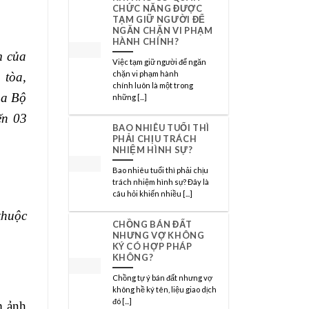
CHỨC NĂNG ĐƯỢC
TẠM GIỮ NGƯỜI ĐỂ
NGĂN CHẶN VI PHẠM
HÀNH CHÍNH?
m của
Việc tạm giữ người để ngăn
chặn vi phạm hành
 tòa,
chính luôn là một trong
ủa Bộ
những [...]
đến
03
BAO NHIÊU TUỔI THÌ
PHẢI CHỊU TRÁCH
NHIỆM HÌNH SỰ?
Bao nhiêu tuổi thì phải chịu
trách nhiệm hình sự? Đây là
câu hỏi khiến nhiều [...]
thuộc
CHỒNG BÁN ĐẤT
NHƯNG VỢ KHÔNG
KÝ CÓ HỢP PHÁP
KHÔNG?
Chồng tự ý bán đất nhưng vợ
không hề ký tên, liệu giao dịch
đó [...]
m ảnh