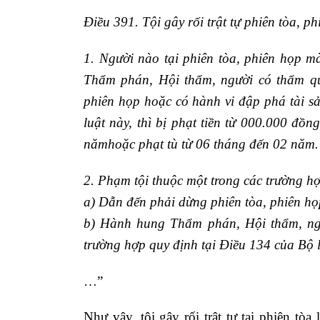
Điều 391. Tội gây rối trật tự phiên tòa, p
1. Người nào tại phiên tòa, phiên họp 
Thẩm phán, Hội thẩm, người có thẩm quy
phiên họp hoặc có hành vi đập phá tài s
luật này, thì bị phạt tiền từ
000.000 đồng
năm
hoặc phạt tù từ
06 tháng đến 02 năm
.
2. Phạm tội thuộc một trong các trường hợp
a) Dẫn đến phải dừng phiên tòa, phiên họ
b) Hành hung Thẩm phán, Hội thẩm, ngư
trường hợp quy định tại Điều 134 của Bộ l
…”
Như vậy, tội gây rối trật tự tại phiên tò