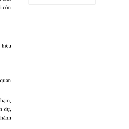
à còn
 hiệu
 quan
phạm,
h dự,
 hành