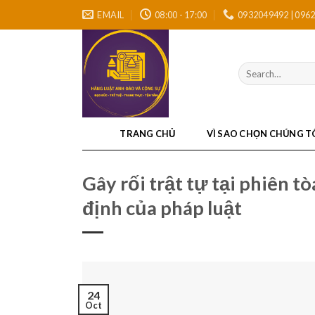
Skip
EMAIL
08:00 - 17:00
0932049492 | 096
to
content
TRANG CHỦ
VÌ SAO CHỌN CHÚNG T
Gây rối trật tự tại phiên t
định của pháp luật
24
Oct