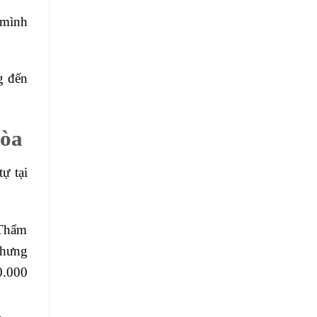
 mình
g đến
tòa
ự tại
 Thẩm
nhưng
0.000