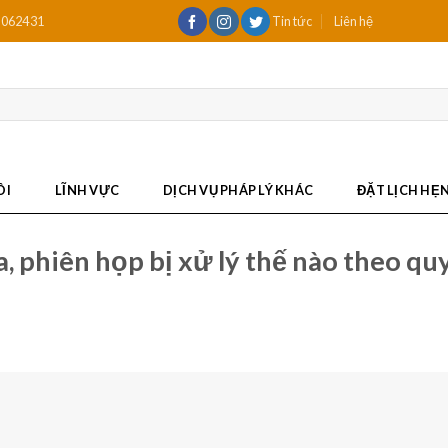
2062431
Tin tức
Liên hệ
ÔI
LĨNH VỰC
DỊCH VỤ PHÁP LÝ KHÁC
ĐẶT LỊCH HẸ
òa, phiên họp bị xử lý thế nào theo qu