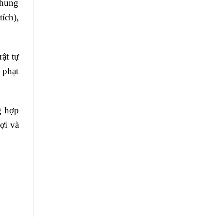
 hung
ích),
ật tự
 phạt
g hợp
ợi và