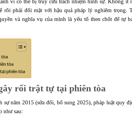
 hành vi có thể bị truy cứu trách nhiệm hình sự. Không ít 
để rồi phải đối mặt với hậu quả pháp lý nghiêm trọng. 
quyền và nghĩa vụ của mình là yếu tố then chốt để tự b
n tòa
hiên tòa
 tại phiên tòa
gây rối trật tự tại phiên tòa
h sự năm 2015 (sửa đổi, bổ sung 2025), pháp luật quy đị
ọp như sau: