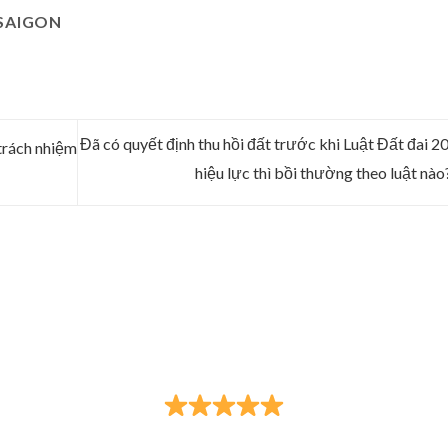
SAIGON
Đã có quyết định thu hồi đất trước khi Luật Đất đai 2
 trách nhiệm
hiệu lực thì bồi thường theo luật nào
 LUẬT TNHH HÃNG LUẬT TRẦN ANH ĐÀO VÀ
Đạo Đức - Trí Tuệ - Trung Thực - Tận Tâm