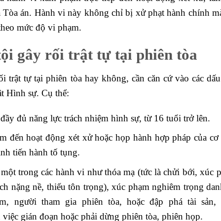
a Tòa án. Hành vi này không chỉ bị xử phạt hành chính m
 theo mức độ vi phạm.
ội gây rối trật tự tại phiên tòa
 trật tự tại phiên tòa hay không, cần căn cứ vào các dấu
t Hình sự. Cụ thể:
ầy đủ năng lực trách nhiệm hình sự, từ 16 tuổi trở lên.
ạm đến hoạt động xét xử hoặc họp hành hợp pháp của cơ
ình tiến hành tố tụng.
ột trong các hành vi như thóa mạ (tức là chửi bới, xúc 
ch nặng nề, thiếu tôn trọng), xúc phạm nghiêm trọng dan
, người tham gia phiên tòa, hoặc đập phá tài sản,
việc gián đoạn hoặc phải dừng phiên tòa, phiên họp.