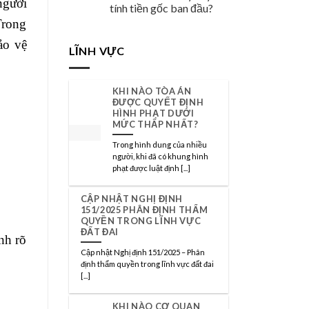
người
tính tiền gốc ban đầu?
Trong
ảo vệ
LĨNH VỰC
KHI NÀO TÒA ÁN
ĐƯỢC QUYẾT ĐỊNH
HÌNH PHẠT DƯỚI
MỨC THẤP NHẤT?
Trong hình dung của nhiều
người, khi đã có khung hình
phạt được luật định [...]
CẬP NHẬT NGHỊ ĐỊNH
151/2025 PHÂN ĐỊNH THẨM
QUYỀN TRONG LĨNH VỰC
ĐẤT ĐAI
nh rõ
Cập nhật Nghị định 151/2025 – Phân
định thẩm quyền trong lĩnh vực đất đai
[...]
KHI NÀO CƠ QUAN