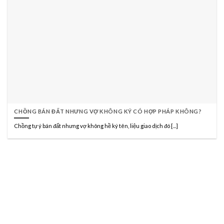
CHỒNG BÁN ĐẤT NHƯNG VỢ KHÔNG KÝ CÓ HỢP PHÁP KHÔNG?
Chồng tự ý bán đất nhưng vợ không hề ký tên, liệu giao dịch đó [...]
CÔNG TY LUẬT TNHH HÃNG LUẬT TRẦN
ANH ĐÀO VÀ CỘNG SỰ
Đạo Đức - Trí Tuệ - Trung Thực - Tận Tâm