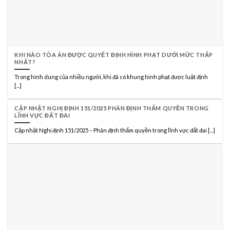
KHI NÀO TÒA ÁN ĐƯỢC QUYẾT ĐỊNH HÌNH PHẠT DƯỚI MỨC THẤP
NHẤT?
Trong hình dung của nhiều người, khi đã có khung hình phạt được luật định
[...]
CẬP NHẬT NGHỊ ĐỊNH 151/2025 PHÂN ĐỊNH THẨM QUYỀN TRONG
LĨNH VỰC ĐẤT ĐAI
Cập nhật Nghị định 151/2025 – Phân định thẩm quyền trong lĩnh vực đất đai [...]