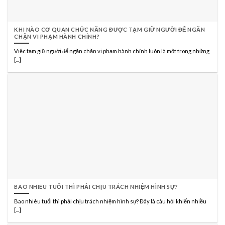
KHI NÀO CƠ QUAN CHỨC NĂNG ĐƯỢC TẠM GIỮ NGƯỜI ĐỂ NGĂN
CHẶN VI PHẠM HÀNH CHÍNH?
Việc tạm giữ người để ngăn chặn vi phạm hành chính luôn là một trong những
[...]
BAO NHIÊU TUỔI THÌ PHẢI CHỊU TRÁCH NHIỆM HÌNH SỰ?
Bao nhiêu tuổi thì phải chịu trách nhiệm hình sự? Đây là câu hỏi khiến nhiều
[...]