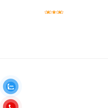
Trụ sở
: Số 18B đường Nam Quốc Cang, (phường Phạm
Ngũ Lão, Quận 1 cũ) phường Bến Thành, thành phố Hồ Chí
Minh.
Điện thoại
: 0932.049.492
Chi nhánh
: Tầng 2, Tòa nhà Nam Phương, số 68 đường
Hoàng Diệu, phường 13, quận 4, thành phố Hồ Chí Minh.
Điện thoại
: 0962.062.431
Cung cấp dịch vụ pháp lý mọi nơi