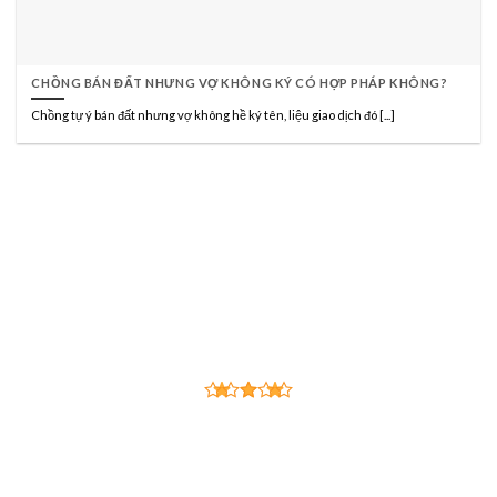
CHỒNG BÁN ĐẤT NHƯNG VỢ KHÔNG KÝ CÓ HỢP PHÁP KHÔNG?
Chồng tự ý bán đất nhưng vợ không hề ký tên, liệu giao dịch đó [...]
CÔNG TY LUẬT TNHH HÃNG LUẬT TRẦN
ANH ĐÀO VÀ CỘNG SỰ
Đạo Đức - Trí Tuệ - Trung Thực - Tận Tâm