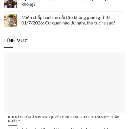
không?
Miễn chấp hành án cải tạo không giam giữ từ
01/7/2026: Cơ quan nào đề nghị, thủ tục ra sao?
LĨNH VỰC
KHI NÀO TÒA ÁN ĐƯỢC QUYẾT ĐỊNH HÌNH PHẠT DƯỚI MỨC THẤP
NHẤT?