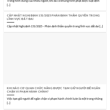
Trong hình dung của nhiều người, khi đã có khung hình phạt được luật định
[...]
CẬP NHẬT NGHỊ ĐỊNH 151/2025 PHÂN ĐỊNH THẨM QUYỀN TRONG
LĨNH VỰC ĐẤT ĐAI
Cập nhật Nghị định 151/2025 – Phân định thẩm quyền trong lĩnh vực đất đai [...]
KHI NÀO CƠ QUAN CHỨC NĂNG ĐƯỢC TẠM GIỮ NGƯỜI ĐỂ NGĂN
CHẶN VI PHẠM HÀNH CHÍNH?
Việc tạm giữ người để ngăn chặn vi phạm hành chính luôn là một trong những
[...]