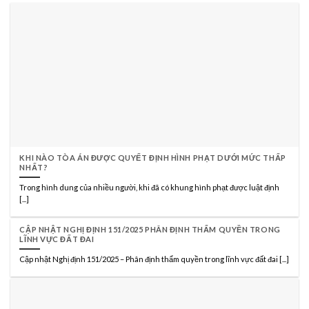
KHI NÀO TÒA ÁN ĐƯỢC QUYẾT ĐỊNH HÌNH PHẠT DƯỚI MỨC THẤP
NHẤT?
Trong hình dung của nhiều người, khi đã có khung hình phạt được luật định
[...]
CẬP NHẬT NGHỊ ĐỊNH 151/2025 PHÂN ĐỊNH THẨM QUYỀN TRONG
LĨNH VỰC ĐẤT ĐAI
Cập nhật Nghị định 151/2025 – Phân định thẩm quyền trong lĩnh vực đất đai [...]