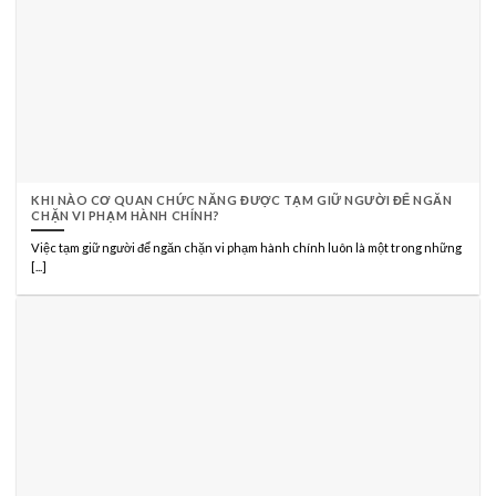
KHI NÀO CƠ QUAN CHỨC NĂNG ĐƯỢC TẠM GIỮ NGƯỜI ĐỂ NGĂN
CHẶN VI PHẠM HÀNH CHÍNH?
Việc tạm giữ người để ngăn chặn vi phạm hành chính luôn là một trong những
[...]