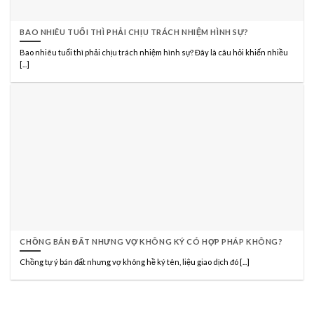
BAO NHIÊU TUỔI THÌ PHẢI CHỊU TRÁCH NHIỆM HÌNH SỰ?
Bao nhiêu tuổi thì phải chịu trách nhiệm hình sự? Đây là câu hỏi khiến nhiều
[...]
CHỒNG BÁN ĐẤT NHƯNG VỢ KHÔNG KÝ CÓ HỢP PHÁP KHÔNG?
Chồng tự ý bán đất nhưng vợ không hề ký tên, liệu giao dịch đó [...]