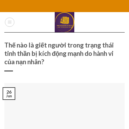
Skip
to
content
Thế nào là giết người trong trạng thái
tinh thần bị kích động mạnh do hành vi
của nạn nhân?
26
Jun