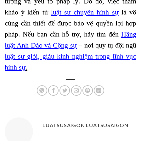
tượng và yếu tố pháp lý. Do đó, việc tham
khảo ý kiến từ
luật sư chuyên hình sự
là vô
cùng cần thiết để được bảo vệ quyền lợi hợp
pháp. Nếu bạn cần hỗ trợ, hãy tìm đến
Hãng
luật Anh Đào và Cộng sự
– nơi quy tụ đội ngũ
luật sư giỏi, giàu kinh nghiệm trong lĩnh vực
hình sự
.
LUATSUSAIGON LUATSUSAIGON