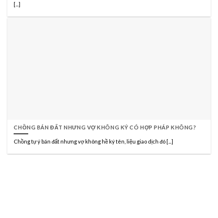
[...]
CHỒNG BÁN ĐẤT NHƯNG VỢ KHÔNG KÝ CÓ HỢP PHÁP KHÔNG?
Chồng tự ý bán đất nhưng vợ không hề ký tên, liệu giao dịch đó [...]
CÔNG TY LUẬT TNHH HÃNG LUẬT TRẦN
ANH ĐÀO VÀ CỘNG SỰ