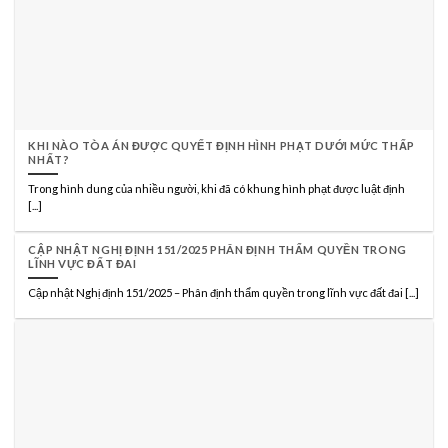
KHI NÀO TÒA ÁN ĐƯỢC QUYẾT ĐỊNH HÌNH PHẠT DƯỚI MỨC THẤP
NHẤT?
Trong hình dung của nhiều người, khi đã có khung hình phạt được luật định
[...]
CẬP NHẬT NGHỊ ĐỊNH 151/2025 PHÂN ĐỊNH THẨM QUYỀN TRONG
LĨNH VỰC ĐẤT ĐAI
Cập nhật Nghị định 151/2025 – Phân định thẩm quyền trong lĩnh vực đất đai [...]