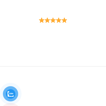
Đạo Đức - Trí Tuệ - Trung Thực - Tận Tâm
Trụ sở
: Số 18B đường Nam Quốc Cang, (phường Phạm
Ngũ Lão, Quận 1 cũ) phường Bến Thành, thành phố Hồ Chí
Minh.
Điện thoại
: 0932.049.492
Chi nhánh
: Tầng 2, Tòa nhà Nam Phương, số 68 đường
Hoàng Diệu, phường 13, quận 4, thành phố Hồ Chí Minh.
Điện thoại
: 0962.062.431
Cung cấp dịch vụ pháp lý mọi nơi