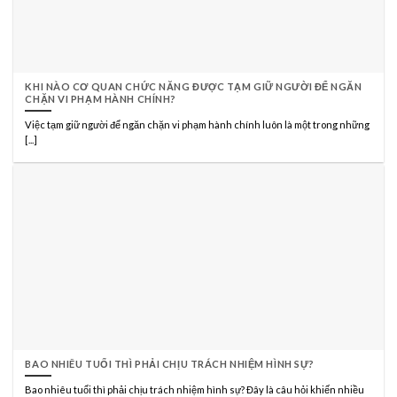
KHI NÀO CƠ QUAN CHỨC NĂNG ĐƯỢC TẠM GIỮ NGƯỜI ĐỂ NGĂN
CHẶN VI PHẠM HÀNH CHÍNH?
Việc tạm giữ người để ngăn chặn vi phạm hành chính luôn là một trong những
[...]
BAO NHIÊU TUỔI THÌ PHẢI CHỊU TRÁCH NHIỆM HÌNH SỰ?
Bao nhiêu tuổi thì phải chịu trách nhiệm hình sự? Đây là câu hỏi khiến nhiều