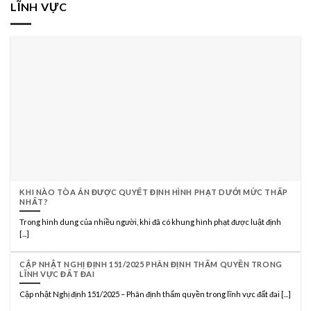
LĨNH VỰC
KHI NÀO TÒA ÁN ĐƯỢC QUYẾT ĐỊNH HÌNH PHẠT DƯỚI MỨC THẤP
NHẤT?
Trong hình dung của nhiều người, khi đã có khung hình phạt được luật định
[...]
CẬP NHẬT NGHỊ ĐỊNH 151/2025 PHÂN ĐỊNH THẨM QUYỀN TRONG
LĨNH VỰC ĐẤT ĐAI
Cập nhật Nghị định 151/2025 – Phân định thẩm quyền trong lĩnh vực đất đai [...]