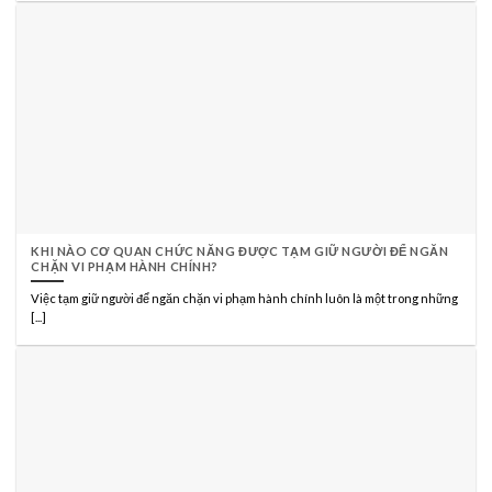
KHI NÀO CƠ QUAN CHỨC NĂNG ĐƯỢC TẠM GIỮ NGƯỜI ĐỂ NGĂN
CHẶN VI PHẠM HÀNH CHÍNH?
Việc tạm giữ người để ngăn chặn vi phạm hành chính luôn là một trong những
[...]