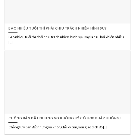
BAO NHIÊU TUỔI THÌ PHẢI CHỊU TRÁCH NHIỆM HÌNH SỰ?
Bao nhiêu tuổi thì phải chịu trách nhiệm hình sự? Đây là câu hỏi khiến nhiều
[...]
CHỒNG BÁN ĐẤT NHƯNG VỢ KHÔNG KÝ CÓ HỢP PHÁP KHÔNG?
Chồng tự ý bán đất nhưng vợ không hề ký tên, liệu giao dịch đó [...]