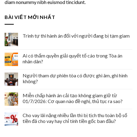
diam nonummy nibh euismod tincidunt.
BÀI VIẾT MỚI NHẤT
Trình tự thi hành án đối với người đang bị tạm giam
Ai có thẩm quyền giải quyết tố cáo trong Tòa án
nhân dân?
Người tham dự phiên tòa có được ghi âm, ghi hình
không?
Miễn chấp hành án cải tạo không giam giữ từ
01/7/2026: Cơ quan nào đề nghị, thủ tục ra sao?
Cho vay lãi nặng nhiều lần thì bị tịch thu toàn bộ số
tiền đã cho vay hay chỉ tính tiền gốc ban đầu?