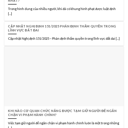
NHẤT?
Trong hình dung của nhiều người, khi đã có khung hình phạt được luật định
[...]
CẬP NHẬT NGHỊ ĐỊNH 151/2025 PHÂN ĐỊNH THẨM QUYỀN TRONG
LĨNH VỰC ĐẤT ĐAI
Cập nhật Nghị định 151/2025 – Phân định thẩm quyền trong lĩnh vực đất đai [...]
KHI NÀO CƠ QUAN CHỨC NĂNG ĐƯỢC TẠM GIỮ NGƯỜI ĐỂ NGĂN
CHẶN VI PHẠM HÀNH CHÍNH?
Việc tạm giữ người để ngăn chặn vi phạm hành chính luôn là một trong những
[...]