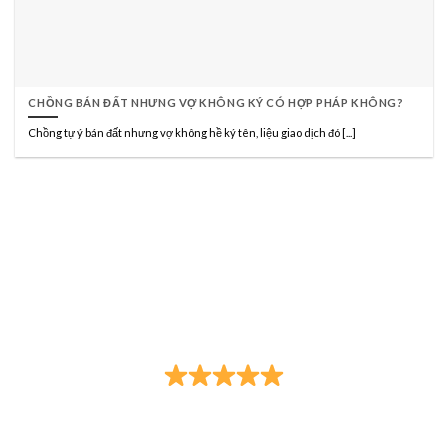
CHỒNG BÁN ĐẤT NHƯNG VỢ KHÔNG KÝ CÓ HỢP PHÁP KHÔNG?
Chồng tự ý bán đất nhưng vợ không hề ký tên, liệu giao dịch đó [...]
CÔNG TY LUẬT TNHH HÃNG LUẬT TRẦN
ANH ĐÀO VÀ CỘNG SỰ
Đạo Đức - Trí Tuệ - Trung Thực - Tận Tâm