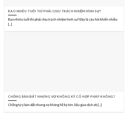
BAO NHIÊU TUỔI THÌ PHẢI CHỊU TRÁCH NHIỆM HÌNH SỰ?
Bao nhiêu tuổi thì phải chịu trách nhiệm hình sự? Đây là câu hỏi khiến nhiều
[...]
CHỒNG BÁN ĐẤT NHƯNG VỢ KHÔNG KÝ CÓ HỢP PHÁP KHÔNG?
Chồng tự ý bán đất nhưng vợ không hề ký tên, liệu giao dịch đó [...]