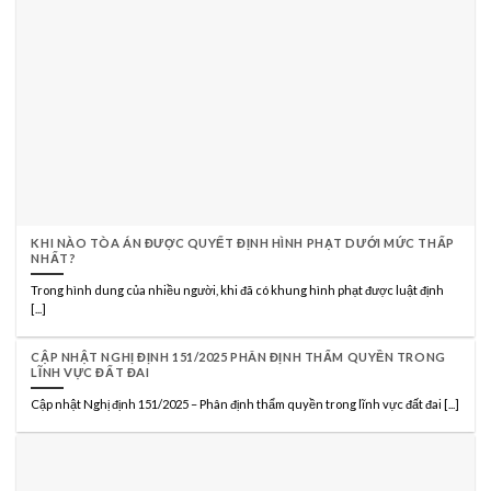
KHI NÀO TÒA ÁN ĐƯỢC QUYẾT ĐỊNH HÌNH PHẠT DƯỚI MỨC THẤP
NHẤT?
Trong hình dung của nhiều người, khi đã có khung hình phạt được luật định
[...]
CẬP NHẬT NGHỊ ĐỊNH 151/2025 PHÂN ĐỊNH THẨM QUYỀN TRONG
LĨNH VỰC ĐẤT ĐAI
Cập nhật Nghị định 151/2025 – Phân định thẩm quyền trong lĩnh vực đất đai [...]