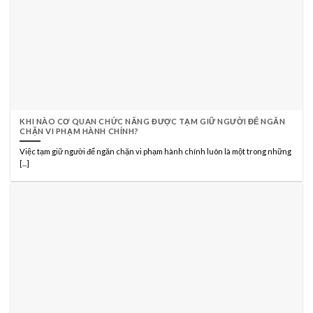
KHI NÀO CƠ QUAN CHỨC NĂNG ĐƯỢC TẠM GIỮ NGƯỜI ĐỂ NGĂN
CHẶN VI PHẠM HÀNH CHÍNH?
Việc tạm giữ người để ngăn chặn vi phạm hành chính luôn là một trong những
[...]