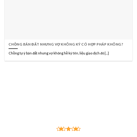
CHỒNG BÁN ĐẤT NHƯNG VỢ KHÔNG KÝ CÓ HỢP PHÁP KHÔNG?
Chồng tự ý bán đất nhưng vợ không hề ký tên, liệu giao dịch đó [...]
CÔNG TY LUẬT TNHH HÃNG LUẬT TRẦN
ANH ĐÀO VÀ CỘNG SỰ
Đạo Đức - Trí Tuệ - Trung Thực - Tận Tâm