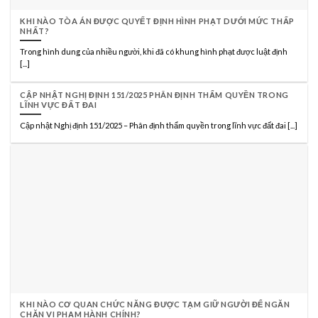
KHI NÀO TÒA ÁN ĐƯỢC QUYẾT ĐỊNH HÌNH PHẠT DƯỚI MỨC THẤP
NHẤT?
Trong hình dung của nhiều người, khi đã có khung hình phạt được luật định
[...]
CẬP NHẬT NGHỊ ĐỊNH 151/2025 PHÂN ĐỊNH THẨM QUYỀN TRONG
LĨNH VỰC ĐẤT ĐAI
Cập nhật Nghị định 151/2025 – Phân định thẩm quyền trong lĩnh vực đất đai [...]
KHI NÀO CƠ QUAN CHỨC NĂNG ĐƯỢC TẠM GIỮ NGƯỜI ĐỂ NGĂN
CHẶN VI PHẠM HÀNH CHÍNH?