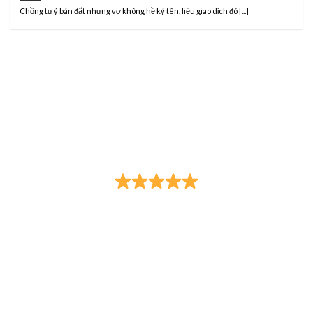
Chồng tự ý bán đất nhưng vợ không hề ký tên, liệu giao dịch đó [...]
CÔNG TY LUẬT TNHH HÃNG LUẬT TRẦN
ANH ĐÀO VÀ CỘNG SỰ
Đạo Đức - Trí Tuệ - Trung Thực - Tận Tâm
Trụ sở
: Số 18B đường Nam Quốc Cang, (phường Phạm
Ngũ Lão, Quận 1 cũ) phường Bến Thành, thành phố Hồ Chí
Minh.
Điện thoại
: 0932.049.492