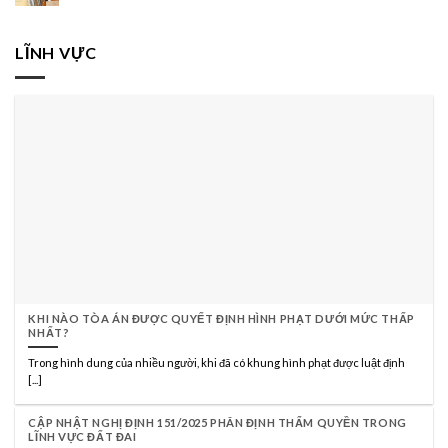
LĨNH VỰC
KHI NÀO TÒA ÁN ĐƯỢC QUYẾT ĐỊNH HÌNH PHẠT DƯỚI MỨC THẤP
NHẤT?
Trong hình dung của nhiều người, khi đã có khung hình phạt được luật định
[...]
CẬP NHẬT NGHỊ ĐỊNH 151/2025 PHÂN ĐỊNH THẨM QUYỀN TRONG
LĨNH VỰC ĐẤT ĐAI