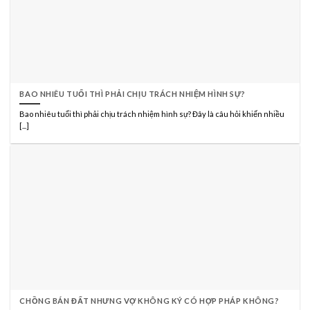
BAO NHIÊU TUỔI THÌ PHẢI CHỊU TRÁCH NHIỆM HÌNH SỰ?
Bao nhiêu tuổi thì phải chịu trách nhiệm hình sự? Đây là câu hỏi khiến nhiều
[...]
CHỒNG BÁN ĐẤT NHƯNG VỢ KHÔNG KÝ CÓ HỢP PHÁP KHÔNG?