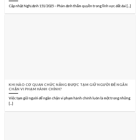
Cập nhật Nghị định 151/2025 – Phân định thẩm quyền trong lĩnh vực đất đai [...]
KHI NÀO CƠ QUAN CHỨC NĂNG ĐƯỢC TẠM GIỮ NGƯỜI ĐỂ NGĂN
CHẶN VI PHẠM HÀNH CHÍNH?
Việc tạm giữ người để ngăn chặn vi phạm hành chính luôn là một trong những
[...]